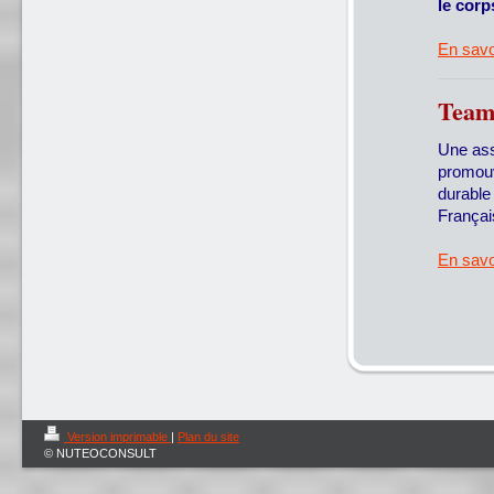
le corp
En savo
Team
Une ass
promouv
durable 
Françai
En savo
Version imprimable
|
Plan du site
© NUTEOCONSULT