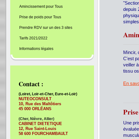
"Section
Amincissement pour Tous
depuis 
physiqu
Prise de poids pour Tous
simples
Prendre RDV sur un des 3 sites
Amin
Tarifs 2021/2022
Informations légales
Mincir,
C'est pa
veiller
tissu os
Contact :
En savo
(Loiret, Loir-et-Cher, Eure-et-Loir)
NUTEOCONSULT
10, Rue des Maltôtiers
45 000
ORLÉANS
Prise
(Cher, Nièvre, Allier)
Une pri
CABINET DIETETIQUE
12, Rue Saint-Louis
évaluée 
58 600
FOURCHAMBAULT
musculai