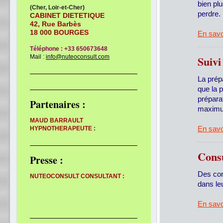
bien pl
(Cher, Loir-et-Cher)
perdre.
CABINET DIETETIQUE
42, Rue Barbès
18 000 BOURGES
En savo
Téléphone : +33 650673648
Mail :
info@nuteoconsult.com
Suivi
La prépa
que la 
préparat
Partenaires :
maximum
MAUD BARRAULT
En savo
HYPNOTHERAPEUTE :
Consu
Presse :
Des con
NUTEOCONSULT CONSULTANT :
dans le
En savo