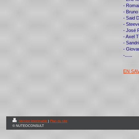
- Roma
- Brun
- Said
- Stee
- José
- Axel
- Sandr
- Giov
-......
EN SAV
Version imprimable
|
Plan du site
© NUTEOCONSULT