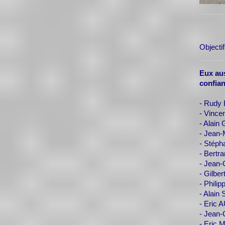
Objecti
Eux aus
confian
- Rudy
- Vince
- Alain
- Jean-
- Stéph
- Bert
- Jean
- Gilbe
- Phili
- Alain
- Eric 
- Jean-
- Eric