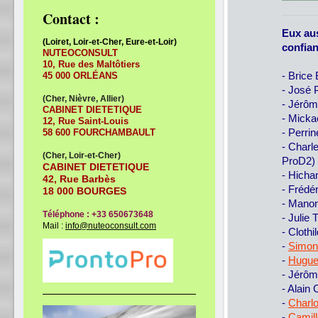
Contact :
Eux aus
(Loiret, Loir-et-Cher, Eure-et-Loir)
confian
NUTEOCONSULT
10, Rue des Maltôtiers
- Brice
45 000
ORLÉANS
- José 
(Cher, Nièvre, Allier)
- Jérôm
CABINET DIETETIQUE
- Micka
12, Rue Saint-Louis
- Perri
58 600
FOURCHAMBAULT
- Charl
(Cher, Loir-et-Cher)
ProD2)
CABINET DIETETIQUE
- Hich
42, Rue Barbès
- Frédé
18 000 BOURGES
- Manon
Téléphone : +33 650673648
- Julie
Mail :
info@nuteoconsult.com
- Cloth
-
Simo
-
Hugu
- Jérô
- Alain
-
Charl
-
Camil