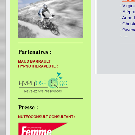
- Virgi
- Stéph
- Anne
- Chris
- Gwena
-......
Partenaires :
MAUD BARRAULT
HYPNOTHERAPEUTE :
Presse :
NUTEOCONSULT CONSULTANT :